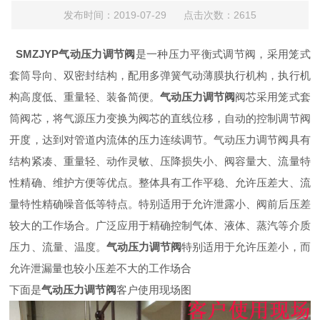
发布时间：2019-07-29 点击次数：2615
SMZJYP
气动压力调节阀
是一种压力平衡式调节阀，采用笼式
套筒导向、双密封结构，配用多弹簧气动薄膜执行机构，执行机
构高度低、重量轻、装备简便。
气动压力调节阀
阀芯采用笼式套
筒阀芯，将气源压力变换为阀芯的直线位移，自动的控制调节阀
开度，达到对管道内流体的压力连续调节。气动压力调节阀具有
结构紧凑、重量轻、动作灵敏、压降损失小、阀容量大、流量特
性精确、维护方便等优点。整体具有工作平稳、允许压差大、流
量特性精确噪音低等特点。特别适用于允许泄露小、阀前后压差
较大的工作场合。
广泛应用于精确控制气体、液体、蒸汽等介质
压力、流量、温度。
气
动压力调节阀
特别适用于允许压差小，而
允许泄漏量也较小压差不大的工作场合
下面是
气动压力调节阀
客户使用现场图