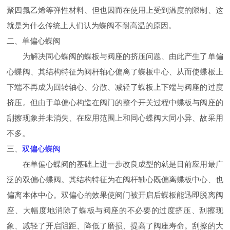
聚四氟乙烯等弹性材料、但也因而在使用上受到温度的限制、这
就是为什么传统上人们认为蝶阀不耐高温的原因。
二、单偏心蝶阀
为解决同心蝶阀的蝶板与阀座的挤压问题、由此产生了单偏
心蝶阀、其结构特征为阀杆轴心偏离了蝶板中心、从而使蝶板上
下端不再成为回转轴心、分散、减轻了蝶板上下端与阀座的过度
挤压。但由于单偏心构造在阀门的整个开关过程中蝶板与阀座的
刮擦现象并未消失、在应用范围上和同心蝶阀大同小异、故采用
不多。
三、
双偏心蝶阀
在单偏心蝶阀的基础上进一步改良成型的就是目前应用最广
泛的双偏心蝶阀。其结构特征为在阀杆轴心既偏离蝶板中心、也
偏离本体中心。双偏心的效果使阀门被开启后蝶板能迅即脱离阀
座、大幅度地消除了蝶板与阀座的不必要的过度挤压、刮擦现
象、减轻了开启阻距、降低了磨损、提高了阀座寿命。刮擦的大