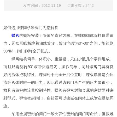
发布时间：2012-11-19 点击次数：2442
如何选用蝶阀杉米阀门为您解答
蝶阀
的蝶板安装于管道的直径方向。在蝶阀阀体圆柱形通道
内，圆盘形蝶板绕着轴线旋转，旋转角度为0°-90°之间，旋转到
90°时，阀门则牌全开状态。
蝶阀结构简单、体积小、重量轻，只由少数几个零件组成。
而且只需旋转90°即可快速启闭，操作简单，同时该阀门具有良
好的流体控制特性。蝶阀处于完全开启位置时，蝶板厚度是介质
流经阀体时唯一的阻力，因此通过该阀门所产生的压力降很小，
故具有较好的流量控制特性。蝶阀有弹密封和金属的密封两种密
封型式。弹性密封阀门，密封圈可以镶嵌在阀体上或附在蝶板周
边。
采用金属密封的阀门一般比弹性密封的阀门寿命长，但很难