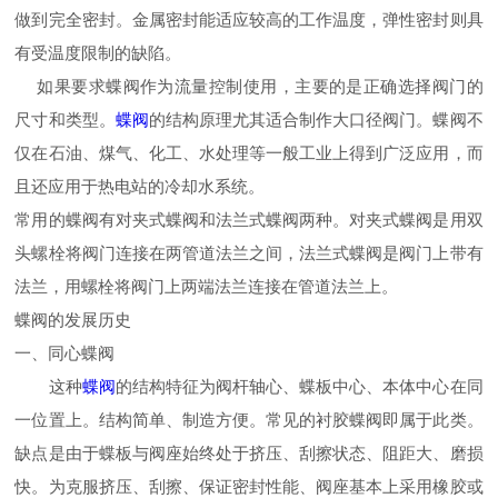
做到完全密封。金属密封能适应较高的工作温度，弹性密封则具
有受温度限制的缺陷。
如果要求蝶阀作为流量控制使用，主要的是正确选择阀门的
尺寸和类型。
蝶阀
的结构原理尤其适合制作大口径阀门。蝶阀不
仅在石油、煤气、化工、水处理等一般工业上得到广泛应用，而
且还应用于热电站的冷却水系统。
常用的蝶阀有对夹式蝶阀和法兰式蝶阀两种。对夹式蝶阀是用双
头螺栓将阀门连接在两管道法兰之间，法兰式蝶阀是阀门上带有
法兰，用螺栓将阀门上两端法兰连接在管道法兰上。
蝶阀的发展历史
一、同心蝶阀
这种
蝶阀
的结构特征为阀杆轴心、蝶板中心、本体中心在同
一位置上。结构简单、制造方便。常见的衬胶蝶阀即属于此类。
缺点是由于蝶板与阀座始终处于挤压、刮擦状态、阻距大、磨损
快。为克服挤压、刮擦、保证密封性能、阀座基本上采用橡胶或