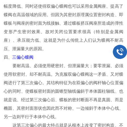
幅度降低、同时还使得双偏心蝶阀也可以采用金属阀座、提高了
蝶阀在高温领域的应用。但因为其密封原理属位置密封构造、即
蝶板与阀座的密封面为线接触、通过蝶板挤压阀座所造成的弹性
变形产生密封效果、故对关闭位置要求很高（特别是金属阀
座）、承压能力低、这就是为什么传统上人们认为蝶阀不耐高
压、泄漏量大的原因。
四、
三偏心蝶阀
要耐高温、必须使用硬密封、但泄漏量大；要零泄漏、必须
使用软密封、却不耐高温。为克服双偏心蝶阀这一矛盾、又对蝶
阀进行了第三次偏心。其结构特征为在双偏心的阀杆轴心位置偏
心的同时、使蝶板密封面的圆锥型轴线偏斜于本体圆柱轴线、也
就是说、经过第三次偏心后、蝶板的密封断面不再是真圆、而是
椭圆、其密封面形状也因此而不对称、一边倾斜于本体中心线、
另一边则平行于本体中心线。
这第三次偏心的最大特点就是从根本上改变了密封构造、不