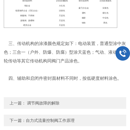
密封面材料
识别涂漆颜色
密封面材料
识别涂漆颜色
铜合金
大红色
蒙乃尔合金
深黄色
锡基轴承合金（巴氏合金）
淡黄色
塑料
紫红色
耐酸钢、不锈钢
天蓝色
橡胶
中绿色
渗氮钢、渗硼钢
天蓝色
铸铁
黑色
硬质合金
天蓝色
三、传动机构的涂漆颜色规定如下：电动装置，普通型涂中灰
色；三合一（户外、防爆、防腐）型涂天蓝色；气动、液动、齿
轮传动等其它传动机构同阀门产品涂色。
四、辅助和启闭件密封面材料不同时，按低硬度材料涂色。
上一篇：
调节阀故障的解除
下一篇：
自力式流量控制阀工作原理