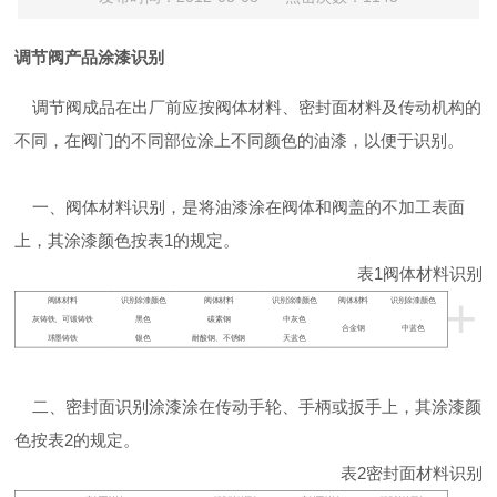
调节阀产品涂漆识别
调节阀
成品在出厂前应按阀体材料、密封面材料及传动机构的
不同，在阀门的不同部位涂上不同颜色的油漆，以便于识别。
一、阀体材料识别，是将油漆涂在阀体和阀盖的不加工表面
上，其涂漆颜色按表
1
的规定。
表
1
阀体材料识别
+
阀体材料
识别涂漆颜色
阀体材料
识别涂漆颜色
阀体材料
识别涂漆颜色
灰铸铁、可锻铸铁
黑色
碳素钢
中灰色
合金钢
中蓝色
球墨铸铁
银色
耐酸钢、不锈钢
天蓝色
二、密封面识别涂漆涂在传动手轮、手柄或扳手上，其涂漆颜
色按表
2
的规定。
表
2
密封面材料识别