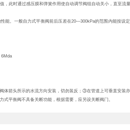
值，此时通过感压膜和弹簧作用使自动调节阀组自动关小，直至流
的性能。一般自力式平衡阀前后压差在
20—300kPa
的范围内能按设
．
6Mda
阀体箭头所示的水流方向安装，切勿装反；
③
在管道上可垂直安装
力式平衡阀不具备关断功能，根据需要，应另设关断阀门。