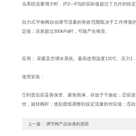
当系统流量增大时，
(P2—P3)
的实际值超过了允许的给定
自力式平衡阀自动调节流量的有效范围取决于工作弹簧
定值；压差超过
300kPa
时，可能产生噪音。
应用：
采暖及空调水系统。最高使用温度
120
℃
、压力
1
使用安装：
①
到货后应妥善保管、避免雨淋、存放于干燥处；
②
应按
丝，旋转阀杆，使刻度线调整到设定流量的对应值；
⑤
自
上一篇：
调节阀产品涂漆的原因