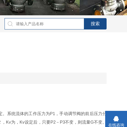
定。系统流体的工作压力为
P1
，手动调节阀的前后压力分
2
，
Kv
为，
Kv
设定后，只要
P2
－
P3
不变，则流量
G
不变。
在线咨询