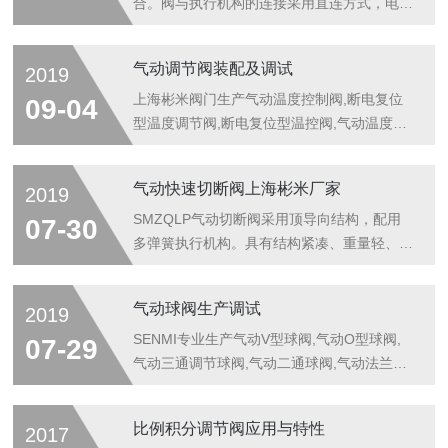
合。阀与执行机构的连接采用直连方式，电动
执行机构内置伺服系统，无须另配伺服放大
器，输入4-20mA信号及220VAC电源即可控
气动调节阀装配及调试
2019
制运转。
上海彬米阀门生产气动温度控制阀,断电复位
09-04
型温度调节阀,断电复位型温控阀,气动温度调
节阀,所产气动温度控制阀,断电复位型温度调
节阀,断电复位型温控阀,气动温度调节阀质量
气动快速切断阀上海彬米厂家
2019
上乘,价格优惠,欢迎订购!
SMZQLP气动切断阀采用顶导向结构，配用
07-30
多弹簧执行机构。具有结构紧凑、重量轻、动
作灵敏、流体通道呈S流线型、压降损失小、
阀容量大、拆装方便等优点。
气动球阀生产调试
2019
SENMI专业生产气动V型球阀,气动O型球阀,
07-29
气动三通调节球阀,气动二通球阀,气动法兰二
通球阀,气动法兰球阀,气动调节球阀,气动切断
阀等欢迎新老客户来电咨询!
比例积分调节阀应用与特性
2017