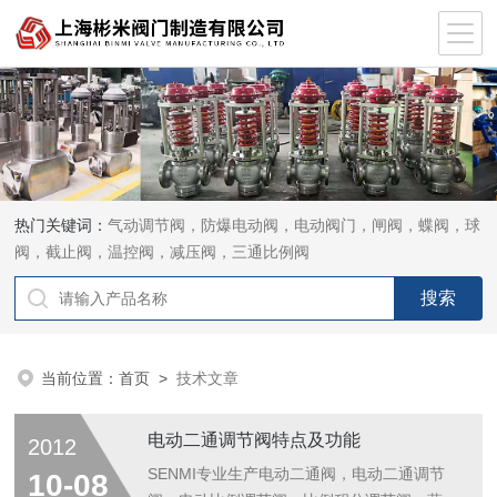
热门关键词：
气动调节阀，防爆电动阀，电动阀门，闸阀，蝶阀，球
阀，截止阀，温控阀，减压阀，三通比例阀
当前位置：
首页
>
技术文章
电动二通调节阀特点及功能
2012
SENMI专业生产电动二通阀，电动二通调节
10-08