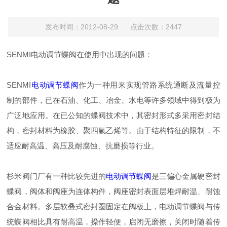
发布时间：2012-08-29 点击次数：2447
SENMI电动调节蝶阀在使用中出现的问题：
SENMI
电动调节蝶阀
作为一种用来实现管路系统通断及流量控
制的部件，已在石油、化工、冶金、水电等许多领域中得到极为
广泛地应用。在已公知的蝶阀技术中，其密封形式多采用密封结
构，密封材料为橡胶、聚四氟乙烯等。由于结构特征的限制，不
适应耐高温、高压及耐腐蚀、抗磨损等行业。
杉米阀门厂有一种比较先进的
电动调节蝶阀
是三偏心金属硬密封
蝶阀，阀体和阀座为连体构件，阀座密封表面层堆焊耐温、耐蚀
合金材料。多层软叠式密封圈固定在阀板上，电动调节蝶阀与传
统蝶阀相比具有耐高温，操作轻便，启闭无磨擦，关闭时随着传