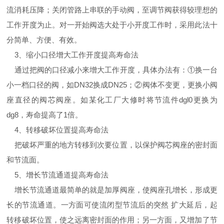
流消耗压降；关闭管路上串联的手动阀，至调节阀获得较理想的
工作开度为止。对一开始阀选大处于小开度工作时，采用此法十
分简单、方便、有效。
3、缩小口径增大工作开度提高寿命法
通过把阀的口径减小来增大工作开度，具体办法有：①换一台
小一档口径的阀，如DN32换成DN25；②阀体不变更，更换小阀
座直径的阀芯阀座。如某化工厂大修时将节流件dgl0更换为
dg8，寿命提高了1倍。
4、转移破坏位置提高寿命法
把破坏严重的地方转移到次要位置，以保护阀芯阀座的密封面
和节流面。
5、增长节流通道提高寿命法
增长节流通道最简单的就是加厚阀座，使阀座孔增长，形成更
长的节流通道。一方面可使流闭型节流后的突然 扩大延后，起
转移破坏位置，使之远离密封面的作用；另一方面，又增加了节