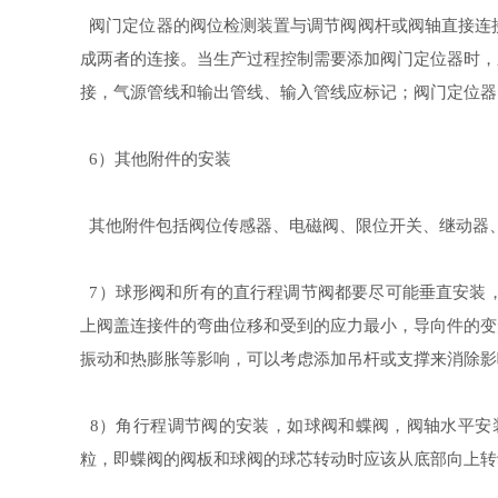
阀门定位器的阀位检测装置与调节阀阀杆或阀轴直接连
成两者的连接。当生产过程控制需要添加阀门定位器时，
接，气源管线和输出管线、输入管线应标记；阀门定位器
）其他附件的安装
6
其他附件包括阀位传感器、电磁阀、限位开关、继动器
）球形阀和所有的直行程调节阀都要尽可能垂直安装
7
上阀盖连接件的弯曲位移和受到的应力最小，导向件的变
振动和热膨胀等影响，可以考虑添加吊杆或支撑来消除影
）角行程调节阀的安装，如球阀和蝶阀，阀轴水平安
8
粒，即蝶阀的阀板和球阀的球芯转动时应该从底部向上转