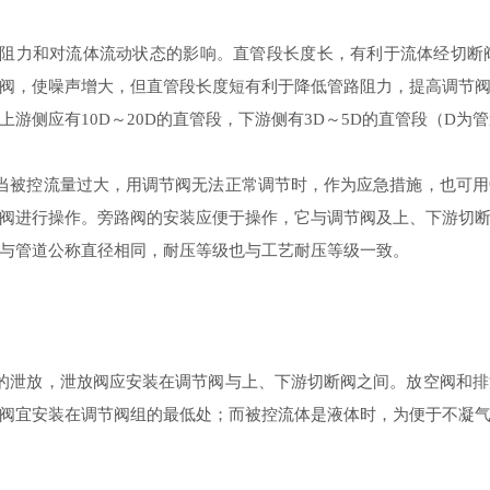
阻力和对流体流动状态的影响。直管段长度长，有利于流体经切断
阀，使噪声增大，但直管段长度短有利于降低管路阻力，提高调节
上游侧应有
～
的直管段，下游侧有
～
的直管段（
为管
10D
20D
3D
5D
D
当被控流量过大，用调节阀无法正常调节时，作为应急措施，也可用
阀进行操作。旁路阀的安装应便于操作，它与调节阀及上、下游切
与管道公称直径相同，耐压等级也与工艺耐压等级一致。
的泄放，泄放阀应安装在调节阀与上、下游切断阀之间。放空阀和排
阀宜安装在调节阀组的最低处；而被控流体是液体时，为便于不凝