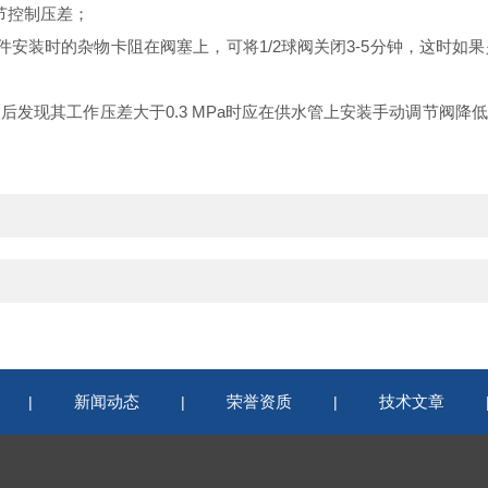
节控制压差；
安装时的杂物卡阻在阀塞上，可将1/2球阀关闭3-5分钟，这时
a如安装后发现其工作压差大于0.3 MPa时应在供水管上安装手动调节
新闻动态
荣誉资质
技术文章
|
|
|