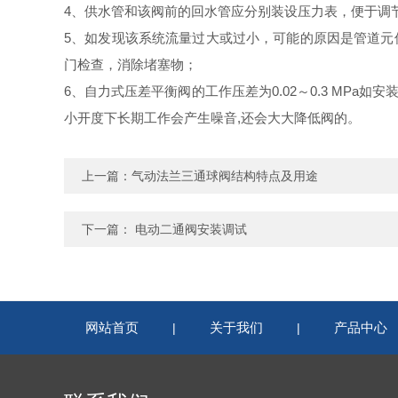
4、供水管和该阀前的回水管应分别装设压力表，便于调
5、如发现该系统流量过大或过小，可能的原因是管道元件
门检查，消除堵塞物；
6、自力式压差平衡阀的工作压差为0.02～0.3 MP
小开度下长期工作会产生噪音,还会大大降低阀的。
上一篇：
气动法兰三通球阀结构特点及用途
下一篇：
电动二通阀安装调试
网站首页
关于我们
产品中心
|
|