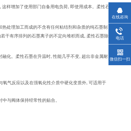
,
这样增加了使用部门自备用电负荷
,
即使用成本。柔性石
在线咨询
和热处理加工而成的不含有任何粘结剂和杂质的纯石墨制
由若干有序排列的石墨离子的不定向堆积而成
,
柔性石墨除
电话
时融化。柔性石墨在升温时
,
性能几乎不变
,
超出非金属耐
微信扫一扫
与氧气反应以及在强氧化性介质中硬化变质外
,
可适用于
封中与阀体保持经常性的贴合。