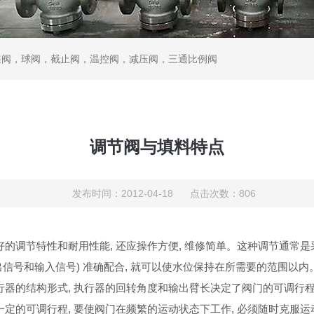
蝶阀，球阀，截止阀，温控阀，减压阀，三通比例阀
调节阀与填料特点
发布时间：2012-04-18 点击次数：806
好的调节特性和耐用性能
,
还应操作方便
,
维修简单。这种调节通常是
出信号和输入信号
)
准确配合
,
就可以使水位保持在所需要的范围以内
行器的结构形式
,
执行器的回转角度和输出臂长决定了阀门的可调行
一定的可调行程
,
要使阀门在频繁的运动状态下工作
,
必须随时克服运