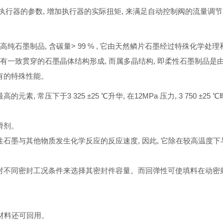
执行器的参数
,
增加执行器的实际扭矩
,
来满足自动控制阀的流量调节
高纯石墨制品
,
含碳量
> 99 % ,
它由天然鳞片石墨经过特殊化学处理
有一致贯穿的石墨晶体结构形成
,
而属多晶结构
,
即柔性石墨制品是
有的特殊性能。
最高的元素
,
常压下于
3 325 ±25
℃
升华
,
在
12MPa
压力
, 3 750 ±25
℃
滑剂。
性石墨与其他物质发生化学反应的反应速度
,
因此
,
它除在较高温度下
对不同密封工况条件来选择其密封件容量。而回弹性可使填料在动密
材料还可回用。