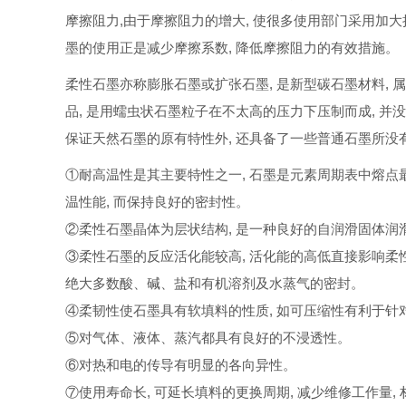
摩擦阻力
,
由于摩擦阻力的增大
,
使很多使用部门采用加大
墨的使用正是减少摩擦系数
,
降低摩擦阻力的有效措施。
柔性石墨亦称膨胀石墨或扩张石墨
,
是新型碳石墨材料
,
属
品
,
是用蠕虫状石墨粒子在不太高的压力下压制而成
,
并没
保证天然石墨的原有特性外
,
还具备了一些普通石墨所没
①
耐高温性是其主要特性之一
,
石墨是元素周期表中熔点
温性能
,
而保持良好的密封性。
②
柔性石墨晶体为层状结构
,
是一种良好的自润滑固体润
③
柔性石墨的反应活化能较高
,
活化能的高低直接影响柔
绝大多数酸、碱、盐和有机溶剂及水蒸气的密封。
④
柔韧性使石墨具有软填料的性质
,
如可压缩性有利于针
⑤
对气体、液体、蒸汽都具有良好的不浸透性。
⑥
对热和电的传导有明显的各向异性。
⑦
使用寿命长
,
可延长填料的更换周期
,
减少维修工作量
,