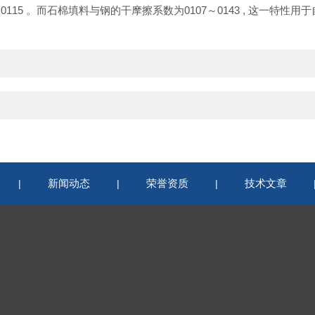
～
0115
。而石棉填料与钢的干摩擦系数为
0107
～
0143 ,
这一特性用于
新闻动态
荣誉资质
技术文章
|
|
|