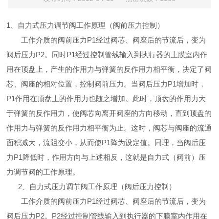
1
、自力式压力调节阀工作原理（阀前压力控制）
工作介质的阀前压力
P1
经过阀芯、阀座后的节流后，变为
阀后压力
P2
。同时
P1
经过控制管线输入到执行器的上膜室内作
用在顶盘上，产生的作用力与弹簧的反作用力相平衡，决定了阀
芯、阀座的相对位置，控制阀前压力。当阀后压力
P1
增加时，
P1
作用在顶盘上的作用力也随之增加。此时，顶盘的作用力大
于弹簧的反作用力，使阀芯向离开阀座的方向移动，直到顶盘的
作用力与弹簧的反作用力相平衡为止。这时，阀芯与阀座的流通
面积减大，流阻变小，从而使
P1
降为设定值。同理，当阀后压
力
P1
降低时，作用方向与上述相反，这就是自力式（阀前）压
力调节阀的工作原理。
2
、自力式压力调节阀工作原理（阀后压力控制）
工作介质的阀前压力
P1
经过阀芯、阀座后的节流后，变为
阀后压力
P2
。
P2
经过控制管线输入到执行器的下膜室内作用在