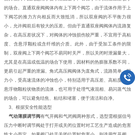
的场合。直通双座阀阀体内有上下两个阀芯，由于流体作用于上
下阀芯的推力方向相反而大致抵消，所以双座阀的不平衡力很
小，允许阀前后有较大的压差。但由于直通双座阀阀体内流路复
杂，在高压差状况下，对阀体的冲蚀损伤较严重，不宜用于高粘
度、含悬浮颗粒或含纤维的介质。此外，由于受加工条件的限
制，双座阀上下两个阀芯不易同时关严，所以关闭时泄漏量大，
尤其是在高温或低温的场合下使用，因材料的热膨胀系数不同，
更易引起严重的泄漏。角式高压阀阀体为直角式，流路简单，阻
力小，受高速流体的冲蚀也小，特别适用于高压差、高粘度和含
悬浮物颗粒状物质的流体，也可用于处理气液混相、易闪蒸气蚀
的场合，可以避免结焦、粘结和堵塞，便于清洁和自净。
3
、根据安全性能选型
气动薄膜调节阀
有气开阀和气闭阀两种形式，选型需根据信号
压力中断时调节阀处于打开或关闭位置时对工艺生产造成的危害
性大小而定。如果阀门处于关闭位置时危害小，则选用气开阀，