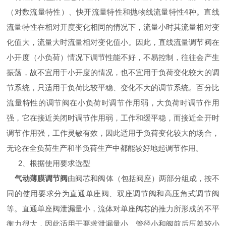
（对数流量特性）、快开流量特性和抛物线流量特性
4
种。直线
流量特性在相对开度变化相同的情况下，流量小时其流量相对变
化值大，流量大时流量相对变化值小。因此，直线流量调节阀在
小开度（小负荷）情况下调节性能不好，不易控制，往往会产生
振荡，故不宜用于小开度的情况，也不宜用于负荷变化较大的调
节系统，只适用于负荷比较平稳、变化不大的调节系统。百分比
流量特性的调节阀在小负荷时调节作用弱，大负荷时调节作用
强，它在接近关闭时调节作用弱，工作和缓平稳，而接近全开时
调节作用强，工作灵敏有效，因此适用于负荷变化较大的场合，
无论在全负荷生产和半负荷生产中都能较好地起调节作用。
2
、根据使用要求选型
气动薄膜调节阀
由阀芯和阀体（包括阀座）两部分组成，按不
同的使用要求分为直通单座阀、双座调节阀和高压角式调节阀
等。直通单座阀泄漏量小，流体对单座阀芯的推力所形成的不平
衡力很大，因此适用于要求泄漏量小、管径小和阀前后压差较小