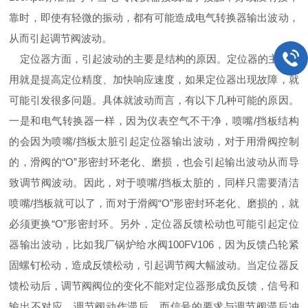
靠时，即使有轻微的振动，都有可能造成电气转换器输出波动，
从而引起调节阀波动。
定位器方面，引起波动的主要是结构的原因。定位器的主要作
用就是提高定位精度、加快响应速度，如果定位器出现故障，就
可能引发很多问题。具体就波动而言，有以下几种可能的原因。
一是和电气转换器一样，因为仪表空气不干净，喷嘴
/
挡板结构
的会因为喷嘴
/
挡板太脏引起定位器输出波动，对于用滑阀控制
的，滑阀的“
O
”形密封环老化、磨损，也会引起输出波动从而导
致调节阀波动。因此，对于喷嘴
/
挡板太脏的，同样只需要清洁
喷嘴
/
挡板就可以了，而对于滑阀“
O
”形密封环老化、磨损的，就
必须更换“
O
”形密封环。另外，定位器反馈松动也可能引起定位
器输出波动，比如我厂锅炉给水阀
100FV106
，因为反馈凸轮紧
固螺钉松动，造成反馈松动，引起调节阀大幅波动。当定位器反
馈松动后，调节阀阀位的变化不能对定位器形成负反馈，信号和
输出不对应，调节阀动作滞后，而信号的要求与调节阀滞后冲