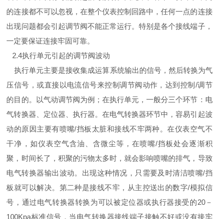
的连接都不可以忽视，在整个仪表控制回路中，任何一点的连接
出现问题都会引起调节阀不能正常运行。特别是各个接线端子，
一定要保证连接牢固可靠。
2.4
执行单元引起的调节阀波动
执行单元主要是接收集成运算系统输出的信号，然后转换为气
压信号，或直接以电流信号来控制调节阀动作，达到控制
/
调节
的目的。以
气动调节阀
为例；在执行单元，一般分三个环节：电
气转换器、定位器、执行器。在电气转换器环节中，容易引起波
动的原因主要有喷嘴
/
挡板太脏和接线不牢两种。在仪表空气不
干净，如仪表空气含油、含微尘等，在喷嘴
/
挡板处会逐渐积
聚，时间长了，积聚的污物太多时，就会影响喷嘴的排气，导致
电气转换器输出波动。出现这种情况，只需要及时清洁喷嘴
/
挡
板就可以解决。第二种是接线不牢，从主控送出的数字
/
模拟信
号，通过电气转换器转换为可以被定位器或执行器接受的
20
－
100Kpa
标准信号，当电气转换器接线端子接触不好或没有接牢