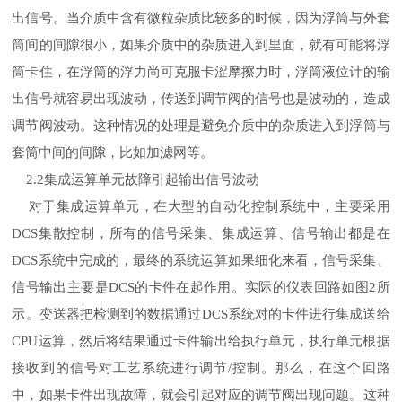
出信号。当介质中含有微粒杂质比较多的时候，因为浮筒与外套
筒间的间隙很小，如果介质中的杂质进入到里面，就有可能将浮
筒卡住，在浮筒的浮力尚可克服卡涩摩擦力时，浮筒液位计的输
出信号就容易出现波动，传送到调节阀的信号也是波动的，造成
调节阀波动。这种情况的处理是避免介质中的杂质进入到浮筒与
套筒中间的间隙，比如加滤网等。
集成运算单元故障引起输出信号波动
2.2
对于集成运算单元，在大型的自动化控制系统中，主要采用
集散控制，所有的信号采集、集成运算、信号输出都是在
DCS
系统中完成的，最终的系统运算如果细化来看，信号采集、
DCS
信号输出主要是
的卡件在起作用。实际的仪表回路如图
所
DCS
2
示。变送器把检测到的数据通过
系统对的卡件进行集成送给
DCS
运算，然后将结果通过卡件输出给执行单元，执行单元根据
CPU
接收到的信号对工艺系统进行调节
控制。那么，在这个回路
/
中，如果卡件出现故障，就会引起对应的调节阀出现问题。这种