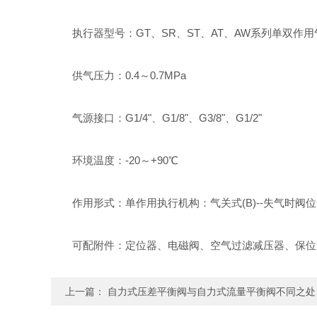
执行器型号：GT、SR、ST、AT、AW系列单双作用
供气压力：0.4～0.7MPa
气源接口：G1/4"、G1/8"、G3/8"、G1/2"
环境温度：-20～+90℃
作用形式：单作用执行机构：气关式(B)--失气时阀位开(FO)
可配附件：定位器、电磁阀、空气过滤减压器、保位
上一篇：
自力式压差平衡阀与自力式流量平衡阀不同之处