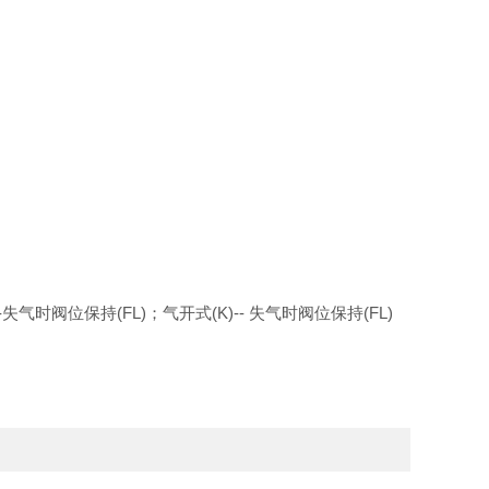
时阀位保持(FL)；气开式(K)-- 失气时阀位保持(FL)